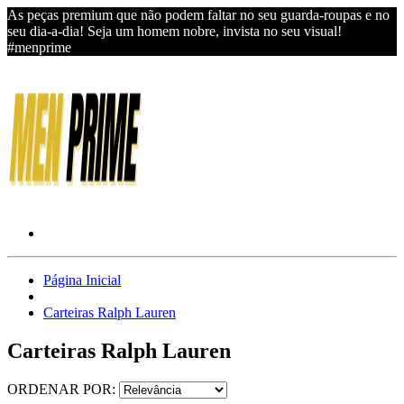
As peças premium que não podem faltar no seu guarda-roupas e no
seu dia-a-dia! Seja um homem nobre, invista no seu visual!
#menprime
Página Inicial
Carteiras Ralph Lauren
Carteiras Ralph Lauren
ORDENAR POR: