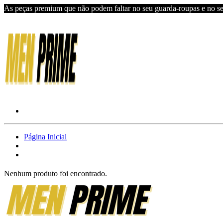
As peças premium que não podem faltar no seu guarda-roupas e no se
Página Inicial
Nenhum produto foi encontrado.